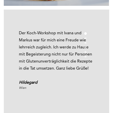
Der Koch-Workshop mit Ivana und
1
Markus war für mich eine Freude wie
2
3
lehrreich zugleich. Ich werde zu Hause
4
5
mit Begeisterung nicht nur für Personen
6
mit Glutenunverträglichkeit die Rezepte
in die Tat umsetzen. Ganz liebe Grüße!
Hildegard
Wien
Graz
Wien
Wien